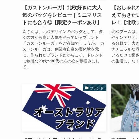
【ガストンルーガ】北欧好きに大人
【おしゃれ
気のバッグをレビュー｜ミニマリス
えておきた
トにも合う◎【限定クーポンあり】
レ！【北欧
皆さんは、北欧デザインのバッグとして、多
北欧ブームは
くの方から高い人気を誇っているブランド
やインテリア
「ガストンルーガ」をご存知でしょうか。 ガ
る分野で、大
ストンルーガは、創業者自身の実体験を元
ナチュラルな
に、作られたブランドだからこそ、トレンド
いるだけで癒
に敏感な20代〜30代の方の心を鷲掴みにし
の生活に、なく
て...
ブランド