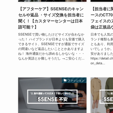
【アフターケア】SSENSEのキャン
【担当者に聞
セルや返品 ・サイズ交換を担当者に
ースのCT7
聞く！【カスタマーセンターは日本
フェイスの
語可能？】
袋は正規品
SSENSEで買い物したけどサイズが合わなか
日本でも人気の
った！ ハイブランドが日本よりも安価で購入
ランド種類も
できるサイト、SSENSEですが通販でサイズ
ともあり、利
の間違いなど返品したいこととかありますよ
いでしょうか。
ね！ 海外通販だから諦めるしかないな・・・
安がありました、
なんか英語とか難しそうだし →ご安心くだ...
https://detail.
on_deta...
ファッション