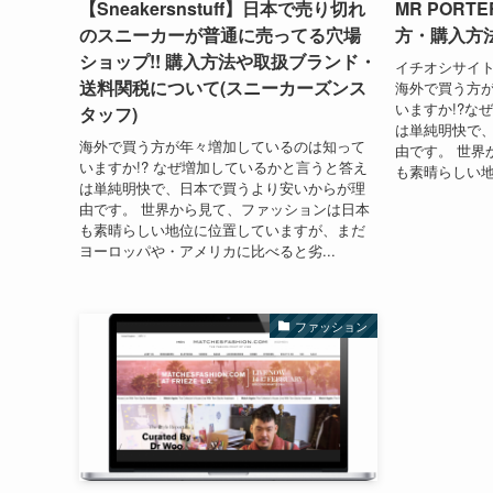
【Sneakersnstuff】日本で売り切れ
MR PORT
のスニーカーが普通に売ってる穴場
方・購入方
ショップ!! 購入方法や取扱ブランド・
イチオシサイト
送料関税について(スニーカーズンス
海外で買う方
いますか!?な
タッフ)
は単純明快で
海外で買う方が年々増加しているのは知って
由です。 世界
いますか!? なぜ増加しているかと言うと答え
も素晴らしい地
は単純明快で、日本で買うより安いからが理
由です。 世界から見て、ファッションは日本
も素晴らしい地位に位置していますが、まだ
ヨーロッパや・アメリカに比べると劣...
ファッション