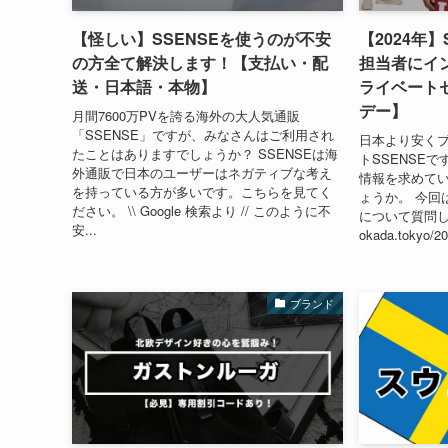
【怪しい】SSENSEを使うのが不安
【2024年
の方全て解決します！【支払い・配
担当者にイ
送・日本語・本物】
ライベート
デー】
月間7600万PVを誇る海外の大人気通販
「SSENSE」ですが、みなさんはご利用され
日本より安く
たことはありますでしょうか？ SSENSEは海
トSSENSE
外通販で日本のユーザーはネガティブな考え
情報を求めて
を持っている方が多いです。こちらを見てく
ょうか。 今回
ださい。 \\ Google 検索より // このように不
について質問してき
安...
okada.tokyo/2
ブランド