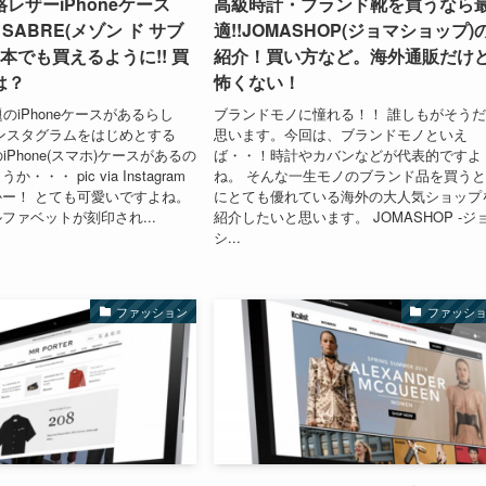
レザーiPhoneケース
高級時計・ブランド靴を買うなら
e SABRE(メゾン ド サブ
適!!JOMASHOP(ジョマショップ)
日本でも買えるように!! 買
紹介！買い方など。海外通販だけ
は？
怖くない！
のiPhoneケースがあるらし
ブランドモノに憧れる！！ 誰しもがそう
ンスタグラムをはじめとする
思います。今回は、ブランドモノといえ
iPhone(スマホ)ケースがあるの
ば・・！時計やカバンなどが代表的ですよ
・・ pic via Instagram
ね。 そんな一生モノのブランド品を買う
ー！ とても可愛いですよね。
にとても優れている海外の大人気ショップ
ファベットが刻印され...
紹介したいと思います。 JOMASHOP -ジ
シ...
ファッション
ファッシ