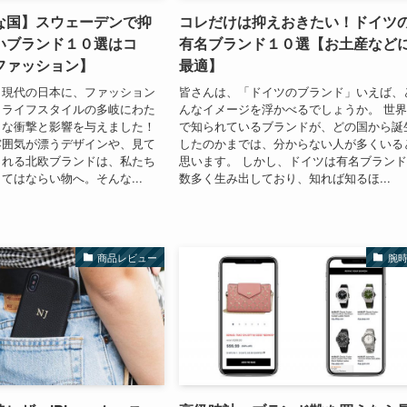
な国】スウェーデンで抑
コレだけは抑えおきたい！ドイツ
いブランド１０選はコ
有名ブランド１０選【お土産など
ファッション】
最適】
、現代の日本に、ファッション
皆さんは、「ドイツのブランド」いえば、
、ライフスタイルの多岐にわた
んなイメージを浮かべるでしょうか。 世
きな衝撃と影響を与えました！
で知られているブランドが、どの国から誕
雰囲気が漂うデザインや、見て
したのかまでは、分からない人が多くいる
される北欧ブランドは、私たち
思います。 しかし、ドイツは有名ブラン
てはならい物へ。そんな...
数多く生み出しており、知れば知るほ...
商品レビュー
腕