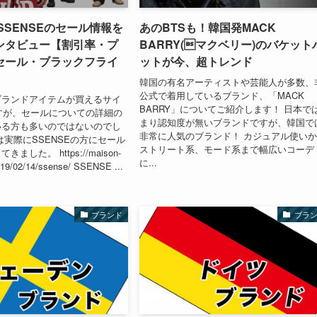
】SSENSEのセール情報を
あのBTSも！韓国発MACK
ンタビュー【割引率・プ
BARRY(マクベリー)のバケット
セール・ブラックフライ
ットが今、超トレンド
韓国の有名アーティストや芸能人が多数、
公式で着用しているブランド、「MACK
ブランドアイテムが買えるサイ
BARRY」についてご紹介します！ 日本で
ですが、セールについての詳細の
まり認知度が無いブランドですが、韓国で
いる方も多いのではないのでし
非常に人気のブランド！ カジュアル使い
は実際にSSENSEの方にセール
ストリート系、モード系まで幅広いコーデ
ました。 https://maison-
に...
019/02/14/ssense/ SSENSE ...
ブランド
ブラ