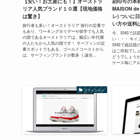
【安い！お土産にも！】オーストラ
刻印可の本格
リア人気ブランド１０選【現地価格
MAISON d
は驚き】
レ) ついに
い方や送料
旅行者も多い！オーストラリア 旅行の定番で
もあり、ワーキングホリデーや留学でも人気
今、SNSで話題
の国であるオーストラリアは、幅広い年代層
い・・・ 今イ
の人たちから人気の国です！ サーフィンの定
SNSで超話題の
番スポットでもある、ゴールドコーストから
はご存知でしょうか・
は、サーフィンブランドが数多 く誕生...
どうでしょうか
ケース毎にアル
ファッション