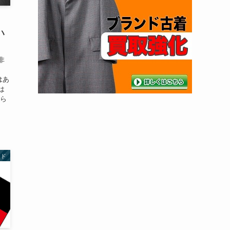
ハ
非
はあ
は
から
ンド