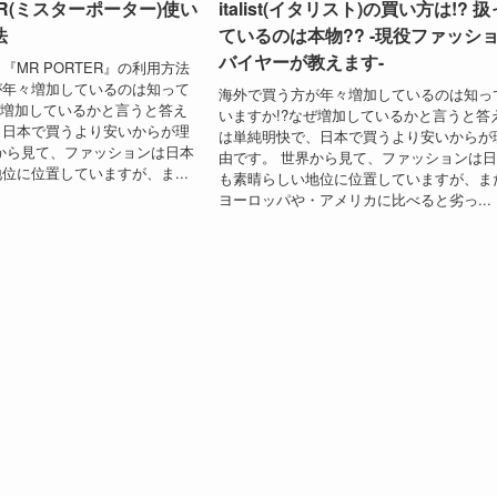
ER(ミスターポーター)使い
italist(イタリスト)の買い方は!? 扱
法
ているのは本物?? -現役ファッシ
バイヤーが教えます-
『MR PORTER』の利用方法
が年々増加しているのは知って
海外で買う方が年々増加しているのは知っ
ぜ増加しているかと言うと答え
いますか!?なぜ増加しているかと言うと答
、日本で買うより安いからが理
は単純明快で、日本で買うより安いからが
から見て、ファッションは日本
由です。 世界から見て、ファッションは
位に位置していますが、ま...
も素晴らしい地位に位置していますが、ま
ヨーロッパや・アメリカに比べると劣っ...