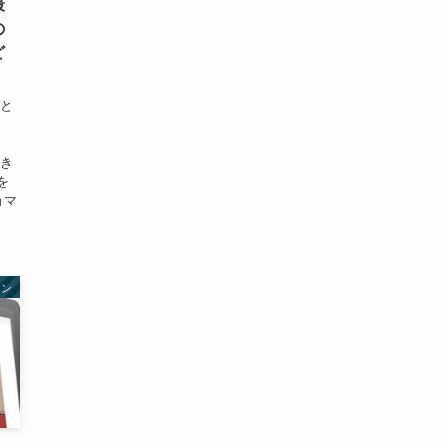
最
の
ど
だと
とき
を
ョマ
ョン