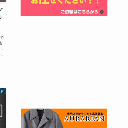
グ
の
得で
も
かし
に
ンド