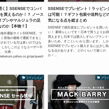
く】SSENSEでコンバ
SSENSEでプレゼント！ラッピン
0を買えるのか！？ ノース
は可能！？ギフト包装や送料など
ヌプシやマルジェラの足
気になる点を総まとめ
なのか【本物？】
SSENSEで彼氏彼女にプレゼントを買いた
い！ 素晴らしいです！日本で買うよりお
海外通販サイトSSENSE。ブ
買えますし日本では購入しずらいブランド
多く現地の価格で通販できるこ
多いため、すごくいいかと思います。 し
用されている方は多いのではな
SSENSEでプレゼント購入するには少し気
 しかしこのようなユーザー不
なる点があります。 どのくらいで届くの
 出典 :
か！...
chiebukuro.yahoo.co.jp/qa/questi
ファッション
ブラ