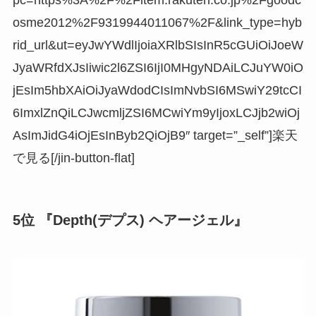
osme2012%2F9319944011067%2F&link_type=hyb
rid_url&ut=eyJwYWdlIjoiaXRlbSIsInR5cGUiOiJoeW
JyaWRfdXJsIiwic2l6ZSI6IjI0MHgyNDAiLCJuYW0iO
jEsIm5hbXAiOiJyaWdodCIsImNvbSI6MSwiY29tcCI
6ImxlZnQiLCJwcmljZSI6MCwiYm9yIjoxLCJjb2wiOj
AsImJidG4iOjEsInByb2QiOjB9″ target=”_self”]楽天
で見る[/jin-button-flat]
5位 『Depth(デプス) ヘアージェル』