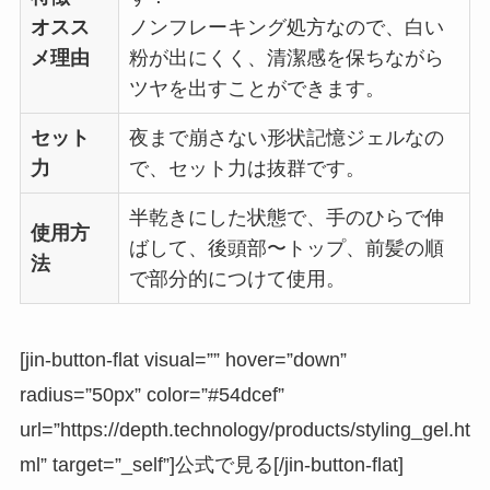
オスス
ノンフレーキング処方なので、白い
メ理由
粉が出にくく、清潔感を保ちながら
ツヤを出すことができます。
セット
夜まで崩さない形状記憶ジェルなの
力
で、セット力は抜群です。
半乾きにした状態で、手のひらで伸
使用方
ばして、後頭部〜トップ、前髪の順
法
で部分的につけて使用。
[jin-button-flat visual=”” hover=”down”
radius=”50px” color=”#54dcef”
url=”https://depth.technology/products/styling_gel.ht
ml” target=”_self”]公式で見る[/jin-button-flat]