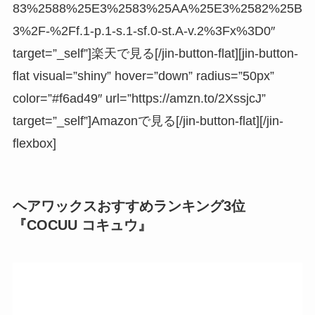
83%2588%25E3%2583%25AA%25E3%2582%25B
3%2F-%2Ff.1-p.1-s.1-sf.0-st.A-v.2%3Fx%3D0″
target=”_self”]楽天で見る[/jin-button-flat][jin-button-
flat visual=”shiny” hover=”down” radius=”50px”
color=”#f6ad49″ url=”https://amzn.to/2XssjcJ”
target=”_self”]Amazonで見る[/jin-button-flat][/jin-
flexbox]
ヘアワックスおすすめランキング3位
『COCUU コキュウ』