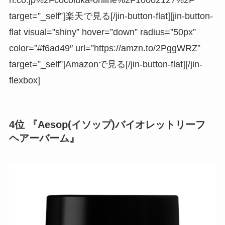
target=”_self”]楽天で見る[/jin-button-flat][jin-button-
flat visual=”shiny” hover=”down” radius=”50px”
color=”#f6ad49″ url=”https://amzn.to/2PggWRZ”
target=”_self”]Amazonで見る[/jin-button-flat][/jin-
flexbox]
4位 『Aesop(イソップ)バイオレットリーフ
ヘアーバーム』