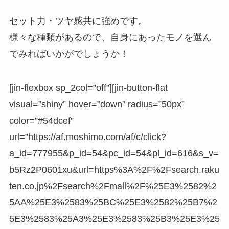
セット力・ツヤ感共に強めです。
様々な種類があるので、自身にあったモノを選ん
でみればいかがでしょうか！
[jin-flexbox sp_2col=”off”][jin-button-flat
visual=”shiny” hover=”down” radius=”50px”
color=”#54dcef”
url=”https://af.moshimo.com/af/c/click?
a_id=777955&p_id=54&pc_id=54&pl_id=616&s_v=
b5Rz2P0601xu&url=https%3A%2F%2Fsearch.raku
ten.co.jp%2Fsearch%2Fmall%2F%25E3%2582%2
5AA%25E3%2583%25BC%25E3%2582%25B7%2
5E3%2583%25A3%25E3%2583%25B3%25E3%25