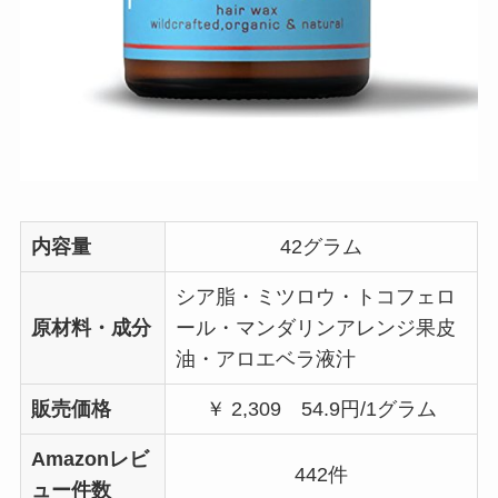
内容量
42グラム
シア脂・ミツロウ・トコフェロ
原材料・成分
ール・マンダリンアレンジ果皮
油・アロエベラ液汁
販売価格
￥ 2,309
54.9円/1グラム
Amazonレビ
442件
ュー件数