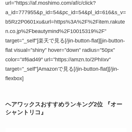
url=”https://af.moshimo.com/af/c/click?
a_id=777955&p_id=54&pc_id=54&pl_id=616&s_v=
b5Rz2P0601xu&url=https%3A%2F%2Fitem.rakute
n.co.jp%2Fbeautymind%2F10015319%2F”
target=”_self”]楽天で見る[/jin-button-flat][jin-button-
flat visual=”shiny” hover=”down” radius=”50px”
color=”#f6ad49″ url=”https://amzn.to/2PhIIxv”
target=”_self”]Amazonで見る[/jin-button-flat][/jin-
flexbox]
ヘアワックスおすすめランキング2位 『オー
シャントリコ』