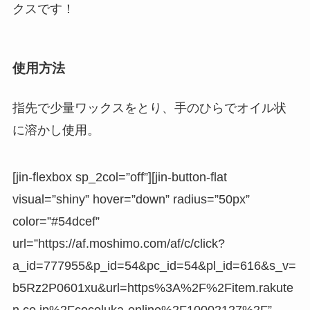
クスです！
使用方法
指先で少量ワックスをとり、手のひらでオイル状
に溶かし使用。
[jin-flexbox sp_2col=”off”][jin-button-flat
visual=”shiny” hover=”down” radius=”50px”
color=”#54dcef”
url=”https://af.moshimo.com/af/c/click?
a_id=777955&p_id=54&pc_id=54&pl_id=616&s_v=
b5Rz2P0601xu&url=https%3A%2F%2Fitem.rakute
n.co.jp%2Fcocoluka-online%2F10002127%2F”