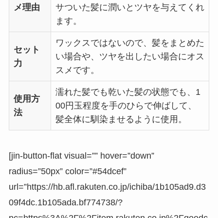
メ理由
サついた髪に潤いとツヤを与えてくれ
ます。
ワックスではないので、髪をまとめた
セット
い場合や、ツヤを出したい場合にオス
力
スメです。
濡れた髪でも乾いた髪の状態でも、1
使用方
00円玉程度を手のひらで伸ばして、
法
髪全体に馴染ませるように使用。
[jin-button-flat visual=”” hover=”down”
radius=”50px” color=”#54dcef”
url=”https://hb.afl.rakuten.co.jp/ichiba/1b105ad9.d3
09f4dc.1b105ada.bf774738/?
pc=https%3A%2F%2Fitem.rakuten.co.jp%2Fgoodc