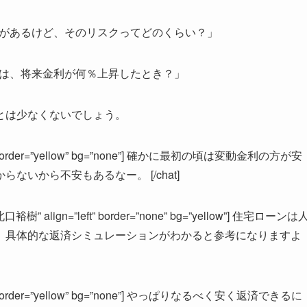
があるけど、そのリスクってどのくらい？」
は、将来金利が何％上昇したとき？」
とは少なくないでしょう。
”right” border=”yellow” bg=”none”] 確かに最初の頃は変動金利の方が安
いから不安もあるなー。 [/chat]
北口裕樹” align=”left” border=”none” bg=”yellow”] 住宅ローンは
。具体的な返済シミュレーションがわかると参考になりますよ
”right” border=”yellow” bg=”none”] やっぱりなるべく安く返済できるに