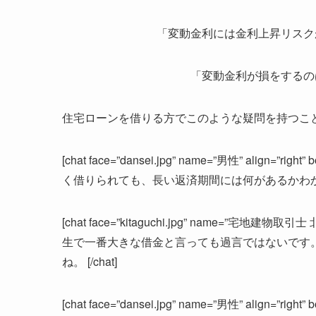
「変動金利には金利上昇リスク
「変動金利が損をするの
住宅ローンを借りる方でこのような疑問を持つこ
[chat face=”dansei.jpg” name=”男性” align=
く借りられても、長い返済期間には何があるかわからな
[chat face=”kitaguchi.jpg” name=”宅地建物取引士 
生で一番大きな借金と言っても過言ではないです
ね。 [/chat]
[chat face=”dansei.jpg” name=”男性” align=