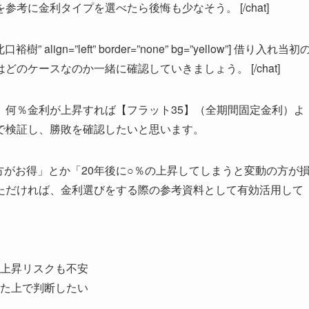
考に金利タイプを選べたら後悔も少なそう。 [/chat]
北口裕樹” align=”left” border=”none” bg=”yellow”] 借り入れ当初
のケースなのか一緒に確認していきましょう。 [/chat]
、何％金利が上昇すれば【フラット35】（全期間固定金利）よ
で検証し、勝敗を確認したいと思います。
方がお得」とか「20年後に○％の上昇してしまうと変動の方が
ただければ、金利選びをする際の参考資料として有効活用して
上昇リスクも不安
た上で判断したい