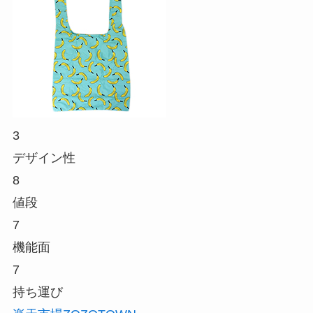
3
デザイン性
8
値段
7
機能面
7
持ち運び