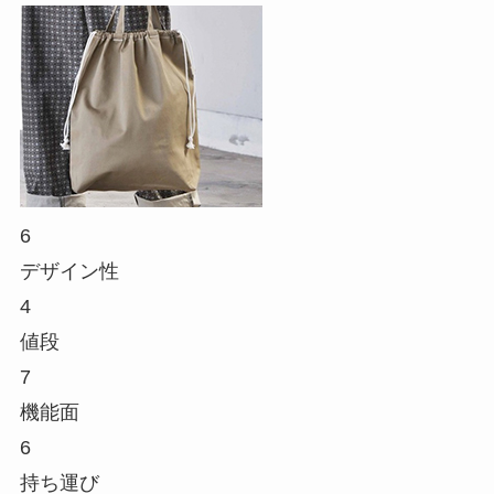
6
デザイン性
4
値段
7
機能面
6
持ち運び