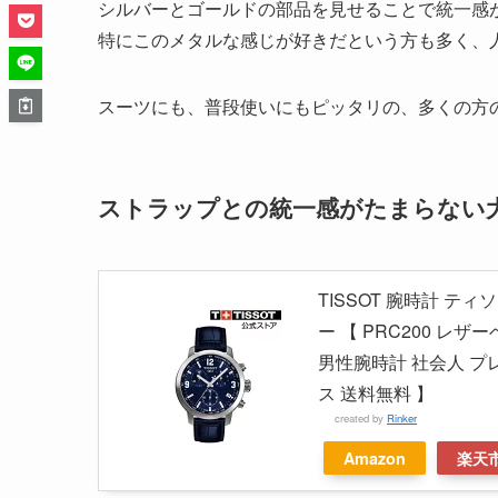
シルバーとゴールドの部品を見せることで統一感
特にこのメタルな感じが好きだという方も多く、
スーツにも、普段使いにもピッタリの、多くの方
ストラップとの統一感がたまらない
TISSOT 腕時計 テ
ー 【 PRC200 レ
男性腕時計 社会人 プ
ス 送料無料 】
created by
Rinker
Amazon
楽天