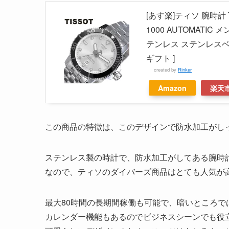
[あす楽]ティソ 腕時計 
1000 AUTOMATIC 
テンレス ステンレスベ
ギフト ]
created by
Rinker
Amazon
楽天
この商品の特徴は、このデザインで防水加工がし
ステンレス製の時計で、防水加工がしてある腕時
なので、ティソのダイバーズ商品はとても人気が
最大80時間の長期間稼働も可能で、暗いところ
カレンダー機能もあるのでビジネスシーンでも役