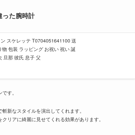
違った腕時計
スケレッテ T0704051641100 送
り物 包装 ラッピング お祝い 祝い 誕
 旦那 彼氏 息子 父
ンです。
で斬新なスタイルを演出してくれます。
をクリアに綺麗に見せてくれる効果があります。