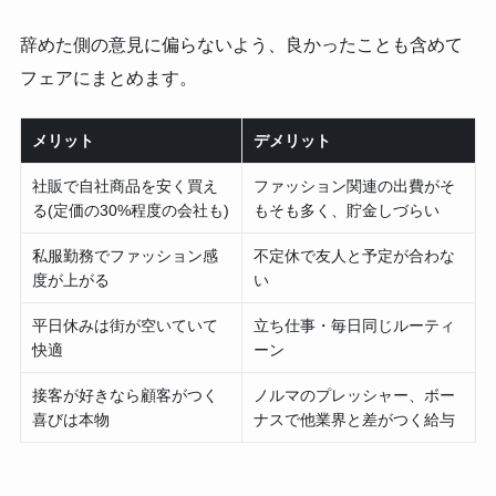
辞めた側の意見に偏らないよう、良かったことも含めて
フェアにまとめます。
メリット
デメリット
社販で自社商品を安く買え
ファッション関連の出費がそ
る(定価の30%程度の会社も)
もそも多く、貯金しづらい
私服勤務でファッション感
不定休で友人と予定が合わな
度が上がる
い
平日休みは街が空いていて
立ち仕事・毎日同じルーティ
快適
ーン
接客が好きなら顧客がつく
ノルマのプレッシャー、ボー
喜びは本物
ナスで他業界と差がつく給与