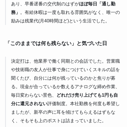
あり、早番遅番の交代制のはずが
ほぼ毎日「通し勤
務」
。有給休暇は一度も取れる雰囲気がなく、唯一の
励みは残業代(月40時間ほど)という生活でした。
「このままでは何も残らない」と気づいた日
決定打は、他業界で働く同期との会話でした。営業職
や技術職の友人が仕事で身につけていくスキルの話を
聞くたび、自分には何が残っているのかと焦りが募
る。現金が合っているか数えるアナログな締め作業、
毎日変わらない景色、
どれだけ売り上げても1円も自
分に還元されない
評価制度。本社勤務を何度も希望し
ましたが、新卒の声に耳を傾けてもらえるはずもな
く、そもそも上のポストは詰まっていました。