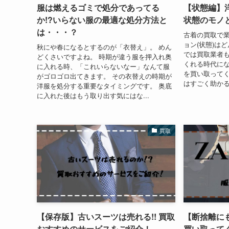
服は燃えるゴミで処分であってる
【状態編】
か!?いらない服の最適な処分方法と
状態のモノと
は・・・？
古着の買取で
ョン(状態)は
秋にや春になるとするのが「衣替え」。 めん
では買取業者
どくさいですよね。 時期が違う服を押入れ奥
くれる時代にな
に入れる時、「これいらないなー」なんて服
を買い取って
がゴロゴロ出てきます。 その衣替えの時期が
はすごく助かる
洋服を処分する重要なタイミングです。 奥底
に入れた後はもう取り出す気にはな...
買取
【保存版】古いスーツは売れる!! 買取
【断捨離にも
おすすめのサービスをご紹介！
買い取って