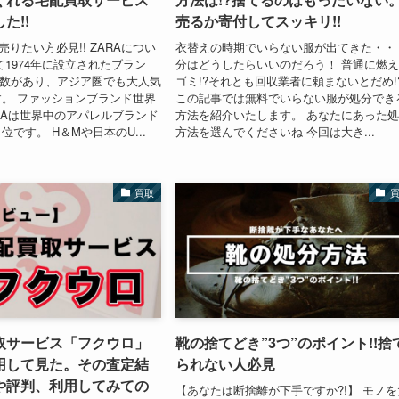
た!!
売るか寄付してスッキリ!!
売りたい方必見!! ZARAについ
衣替えの時期でいらない服が出てきた・・
て1974年に設立されたブラン
分はどうしたらいいのだろう！ 普通に燃
1店舗数があり、アジア圏でも大人気
ゴミ!?それとも回収業者に頼まないとだめ!
。 ファッションブランド世界
この記事では無料でいらない服が処分でき
ARAは世界中のアパレルブランド
方法を紹介いたします。 あなたにあった
です。 H＆Mや日本のU...
方法を選んでくださいね 今回は大き...
買取
取サービス「フクウロ」
靴の捨てどき”3つ”のポイント!!捨
用して見た。その査定結
られない人必見
や評判、利用してみての
【あなたは断捨離が下手ですか?!】 モノを