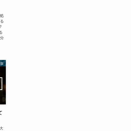
 処
える
?
る
処分
買取
て
大