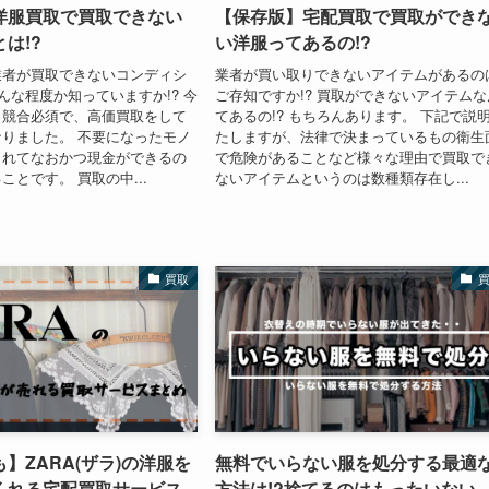
洋服買取で買取できない
【保存版】宅配買取で買取ができ
は!?
い洋服ってあるの!?
業者が買取できないコンディシ
業者が買い取りできないアイテムがあるの
どんな程度か知っていますか!? 今
ご存知ですか!? 買取ができないアイテムな
も競合必須で、高価買取をして
てあるの!? もちろんあります。 下記で説
りました。 不要になったモノ
たしますが、法律で決まっているもの衛生
くれてなおかつ現金ができるの
で危険があることなど様々な理由で買取で
ことです。 買取の中...
ないアイテムというのは数種類存在し...
買取
】ZARA(ザラ)の洋服を
無料でいらない服を処分する最適
くれる宅配買取サービス
方法は!?捨てるのはもったいない