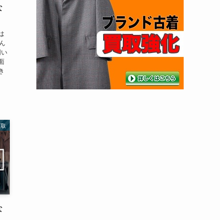
な
は
ん
明い
面
き
買取
な
。