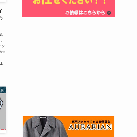
イ
の
流
し
ラン
es
KE
買取