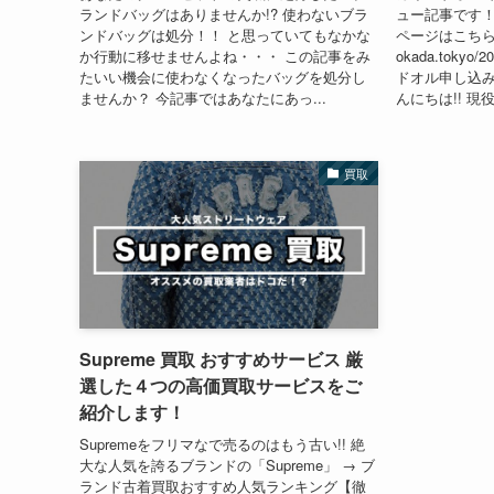
ランドバッグはありませんか!? 使わないブラ
ュー記事です！
ンドバッグは処分！！ と思っていてもなかな
ページはこちらにな
か行動に移せませんよね・・・ この記事をみ
okada.tokyo/20
たいい機会に使わなくなったバッグを処分し
ドオル申し込みペ
ませんか？ 今記事ではあなたにあっ...
んにちは!! 現
買取
Supreme 買取 おすすめサービス 厳
選した４つの高価買取サービスをご
紹介します！
Supremeをフリマなで売るのはもう古い!! 絶
大な人気を誇るブランドの「Supreme」 → ブ
ランド古着買取おすすめ人気ランキング【徹