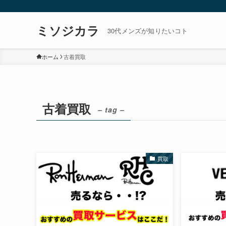
ミソジカラ
30代メンズが知りたいコト
ホーム
古着買取
古着買取
– tag –
買取