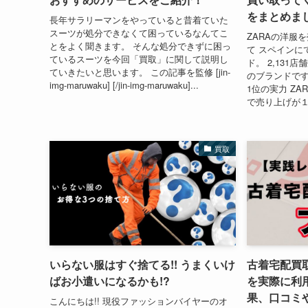
をまとめまし
長年サラリーマンをやっていると昔着ていた
スーツが処分できなくて困っているなんてこ
ZARAの洋服を
とをよく聞きます。 そんな処分できずに困っ
て スペインに
ているスーツを今回「買取」に関して説明し
ド。 2,13
ていきたいと思います。 この記事を監修 [jin-
のブランドです
img-maruwaku] [/jin-img-maruwaku]...
1位の実力 Z
で売り上げが１位
買取
いらない服はすぐ捨てる!! うまくいけ
古着宅配買
ばお小遣いになるかも!?
を実際に利
果、口コミ
こんにちは!! 現役ファッションバイヤーのオ