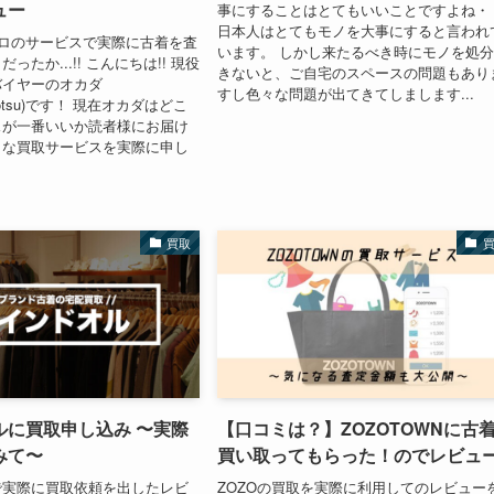
ュー
事にすることはとてもいいことですよね・
日本人はとてもモノを大事にすると言われ
ウロのサービスで実際に古着を査
います。 しかし来たるべき時にモノを処
ったか...!! こんにちは!! 現役
きないと、ご自宅のスペースの問題もあり
バイヤーのオカダ
すし色々な問題が出てきてしまします...
ikotsu)です！ 現在オカダはどこ
スが一番いいか読者様にお届け
々な買取サービスを実際に申し
買取
ルに買取申し込み 〜実際
【口コミは？】ZOZOTOWNに古
みて〜
買い取ってもらった！のでレビュ
で実際に買取依頼を出したレビ
ZOZOの買取を実際に利用してのレビュー