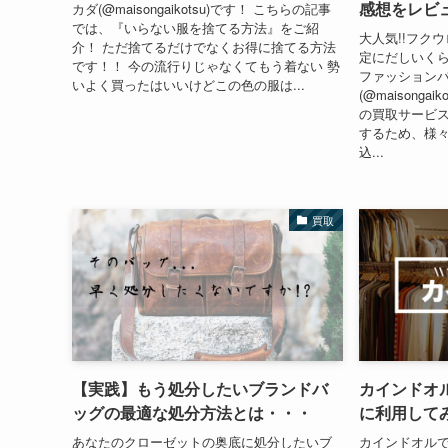
感想をレビ
カダ(@maisongaikotsu)です！ こちらの記事
では、『いらない服を捨てる方法』をご紹
大人気!!フク
介！ ただ捨てるだけでなくお得に捨てる方法
定にだしいくらだ
です！！ 今の流行りじゃなくてもう着ない 勢
ファッション
いよく買ったはいいけどこの色の服は...
(@maisonga
の買取サービ
するため、様
込...
買取
【実践】もう処分したいブランドバ
カインドオ
ッグの最適な処分方法とは・・・
に利用して
あなたのクローゼットの奥底に処分したいブ
カインドオル