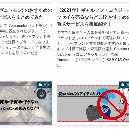
ts(ヴェトモン) のおすすめの
【2021年】ギャルソン・ヨウジ・
ービスをまとめてみた
ッセイを売るならどこ!? おすすめ
買取サービスを徹底紹介！
ついて Vetements(ヴェトモン) ヴ
14年に設立されたブランドで
国内でも確固たる人気を長年保っている一
ヴァザリアが率いるブランド設
ブランドはこの３ブランドで間違い無いで
すぐ大注目のブランドになりま
ょう！ → ブランド古着買取おすすめ人気
デザイナーのデムナが世界中の
キング【徹底比較・査定額公開】 Comme d
レンドを作っていたと...
Garcons （コムデギャルソン） Yohji
Yamamoto (ヨウジヤマモト) ISSEY MIYA
(...
買取