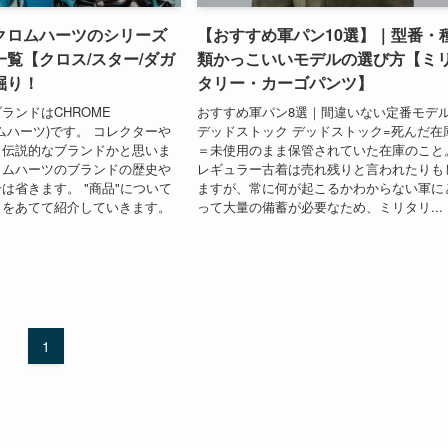
クロムハーツのシリーズ
【おすすめ軍パン10選】｜型番・
覧【クロス/スター/ダガ
類かっこいいモデルの選び方【ミ
掘り！
タリー・カーゴパンツ】
ランドはCHROME
おすすめ軍パン8選｜間違いない定番モデ
ロムハーツ)です。 コレクターや
デッドストック デッドストック=死んだ在
、伝説的なブランドかと思いま
＝未使用のまま保管されていた在庫のこと
ロムハーツのブランドの歴史や
レギュラー古着は売れ残りと言われたりも
は省きます。 "商品"について
ますが、常に何が起こるかわからない軍に
トをあてて紹介していきます。
って大量の備蓄が必要なため、ミリタリ...
1