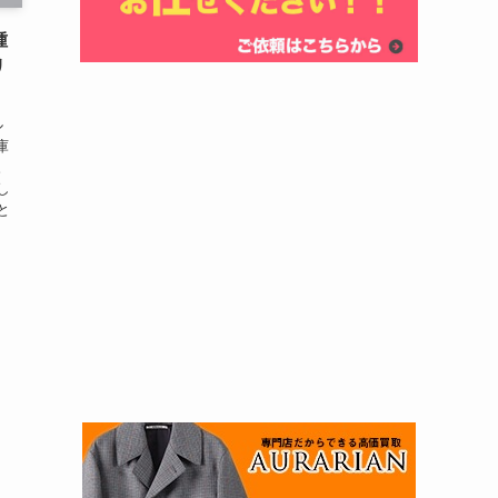
種
リ
ル
庫
。
し
と