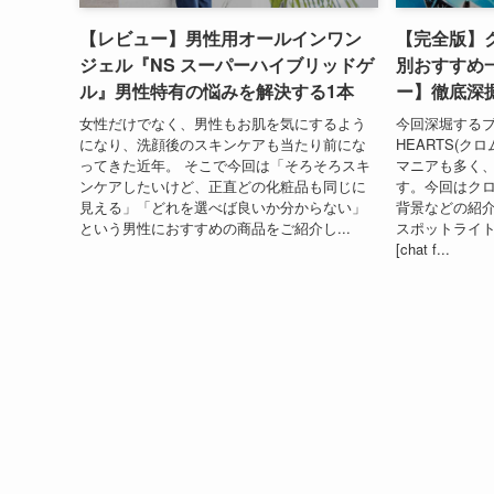
【レビュー】男性用オールインワン
【完全版】
ジェル『NS スーパーハイブリッドゲ
別おすすめ一
ル』男性特有の悩みを解決する1本
ー】徹底深
女性だけでなく、男性もお肌を気にするよう
今回深堀するブ
になり、洗顔後のスキンケアも当たり前にな
HEARTS(ク
ってきた近年。 そこで今回は「そろそろスキ
マニアも多く
ンケアしたいけど、正直どの化粧品も同じに
す。今回はク
見える」「どれを選べば良いか分からない」
背景などの紹介
という男性におすすめの商品をご紹介し...
スポットライ
[chat f...