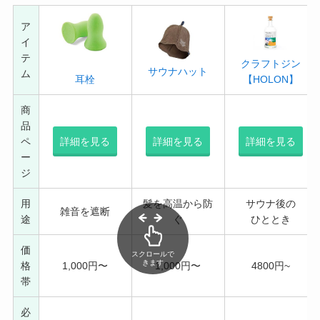
ア
イ
テ
クラフトジン
サウナハット
ム
耳栓
【HOLON】
商
品
ペ
詳細を見る
詳細を見る
詳細を見る
ー
ジ
用
髪を高温から防
サウナ後の
雑音を遮断
途
ぐ
ひととき
価
スクロールで
きます
格
1,000円〜
1,000円〜
4800円~
帯
必