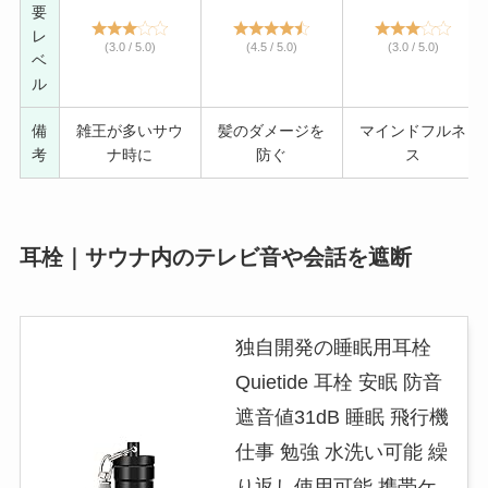
要
レ
(3.0 / 5.0)
(4.5 / 5.0)
(3.0 / 5.0)
ベ
ル
備
雑王が多いサウ
髪のダメージを
マインドフルネ
考
ナ時に
防ぐ
ス
耳栓｜サウナ内のテレビ音や会話を遮断
独自開発の睡眠用耳栓
Quietide 耳栓 安眠 防音
遮音値31dB 睡眠 飛行機
仕事 勉強 水洗い可能 繰
り返し使用可能 携帯ケ