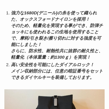
強力な1680D(デニール)の糸を使って織られ
た、オックスフォードナイロンを採用！
そのため、軽量化を実現する事ができ、防弾チ
ョッキにも使われるこの生地を使用すること
で、摩耗/引き裂き/擦り切れに対する強度を可
能にしました！
さらに、防水性、耐熱性共に抜群の耐久性と、
軽量化（本体重量：約1300ｇ）を実現！
高い安全性を可能にしたダイアルロック！
メイン収納部分には、任意の暗証番号をセット
できるダイヤルキーを装備しております。