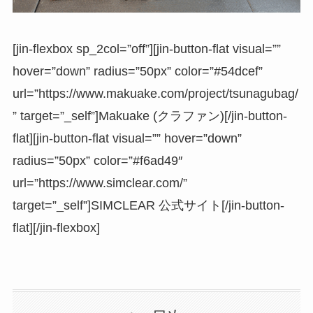
[jin-flexbox sp_2col=”off”][jin-button-flat visual=””
hover=”down” radius=”50px” color=”#54dcef”
url=”https://www.makuake.com/project/tsunagubag/
” target=”_self”]Makuake (クラファン)[/jin-button-
flat][jin-button-flat visual=”” hover=”down”
radius=”50px” color=”#f6ad49″
url=”https://www.simclear.com/”
target=”_self”]SIMCLEAR 公式サイト[/jin-button-
flat][/jin-flexbox]