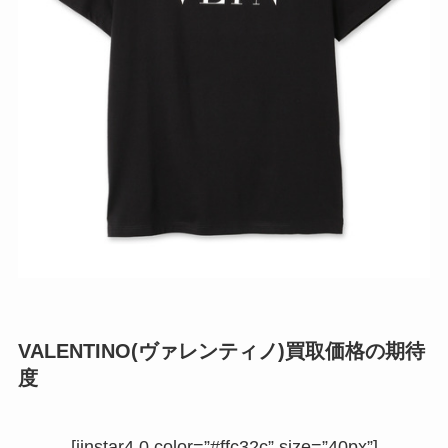
VALENTINO(ヴァレンティノ)買取価格の期待
度
[jinstar4.0 color=”#ffc32c” size=”40px”]