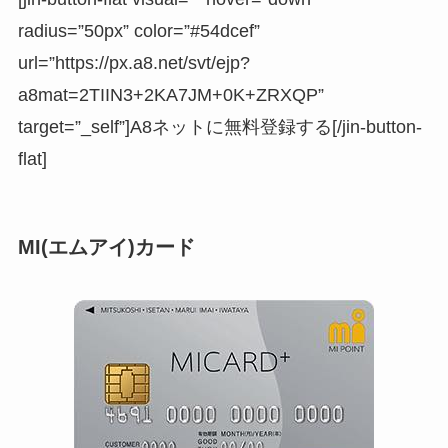
radius=”50px” color=”#54dcef”
url=”https://px.a8.net/svt/ejp?
a8mat=2TIIN3+2KA7JM+0K+ZRXQP”
target=”_self”]A8ネットに無料登録する[/jin-button-
flat]
MI(エムアイ)カード