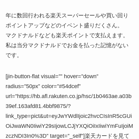
年に数回行われる楽天スーパーセールや買い回り
ポイントアップなどのイベント盛りだくさん。
マクドナルドなども楽天ポイントで支払えます。
私は当分マクドナルドでお金を払った記憶がない
です。
[jin-button-flat visual=”” hover=”down”
radius=”50px” color=”#54dcef”
url=”https://hb.afl.rakuten.co.jp/hsc/1b0463ae.a03b
39ef.163afd81.4bbf9875/?
link_type=pict&ut=eyJwYWdlIjoic2hvcCIsInR5cGUi
OiJwaWN0IiwiY29sIjowLCJjYXQiOiIxIiwiYmFuIjoiM
zczNDI3In0%3D” target=”_self”]楽天カードを見て