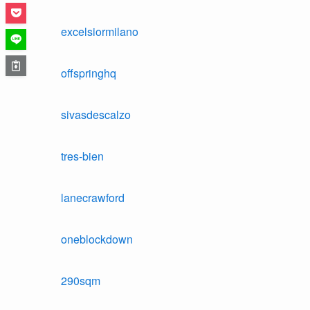
excelsiormilano
offspringhq
sivasdescalzo
tres-bien
lanecrawford
oneblockdown
290sqm