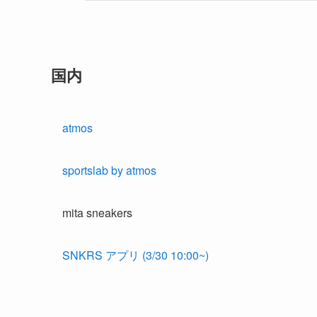
国内
atmos
sportslab by atmos
mita sneakers
SNKRS アプリ (3/30 10:00~)