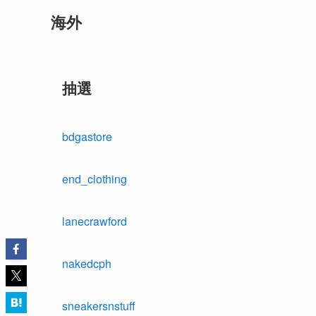
海外
抽選
bdgastore
end_clothing
lanecrawford
nakedcph
sneakersnstuff