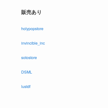
販売あり
holypopstore
invincible_inc
sotostore
DSML
lustdf